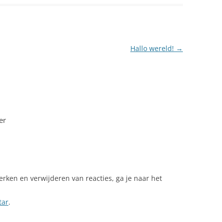
Hallo wereld!
→
er
en en verwijderen van reacties, ga je naar het
tar
.