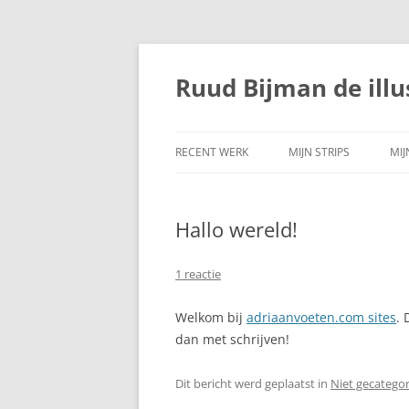
Ga
naar
de
Ruud Bijman de illu
inhoud
RECENT WERK
MIJN STRIPS
MI
Hallo wereld!
1 reactie
Welkom bij
adriaanvoeten.com sites
. 
dan met schrijven!
Dit bericht werd geplaatst in
Niet gecatego