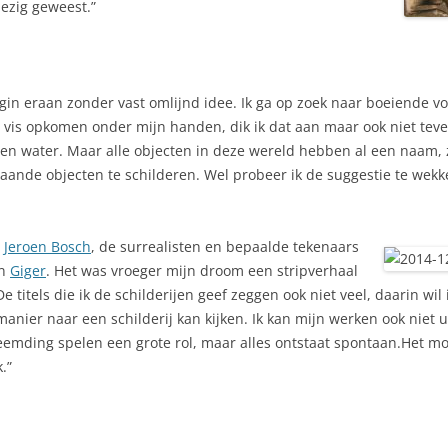
bezig geweest.”
begin eraan zonder vast omlijnd idee. Ik ga op zoek naar boeiende 
en vis opkomen onder mijn handen, dik ik dat aan maar ook niet teve
ven water. Maar alle objecten in deze wereld hebben al een naam, 
aande objecten te schilderen. Wel probeer ik de suggestie te wekken
s
Jeroen Bosch
, de surrealisten en bepaalde tekenaars
n
Giger
. Het was vroeger mijn droom een stripverhaal
 titels die ik de schilderijen geef zeggen ook niet veel, daarin wil i
anier naar een schilderij kan kijken. Ik kan mijn werken ook niet ui
eemding spelen een grote rol, maar alles ontstaat spontaan.Het mo
.”